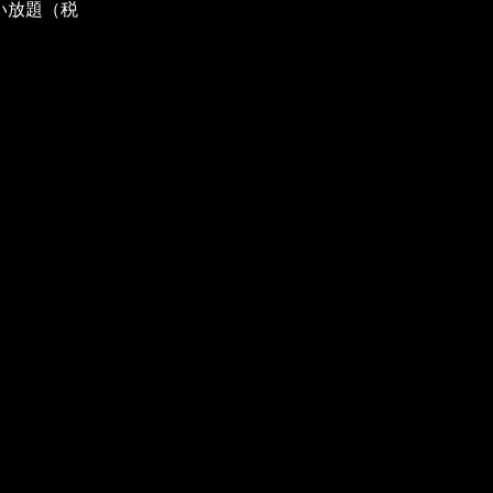
い放題（税
- レンタルスペース
- 大阪市中心部
- オシャレ写真スタジオ
- 肥後橋駅から徒歩4分