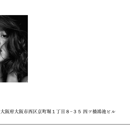
003 大阪府大阪市西区京町堀１丁目８−３５ 四ツ橋鴻池ビル